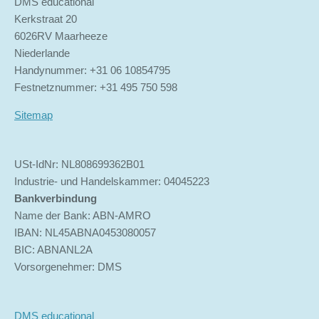
DMS educational
Kerkstraat 20
6026RV Maarheeze
Niederlande
Handynummer: +31 06 10854795
Festnetznummer: +31 495 750 598
Sitemap
USt-IdNr: NL808699362B01
Industrie- und Handelskammer: 04045223
Bankverbindung
Name der Bank: ABN-AMRO
IBAN: NL45ABNA0453080057
BIC: ABNANL2A
Vorsorgenehmer: DMS
DMS educational