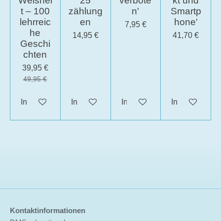
Weishei
25
verbote
kt und
t – 100
zählung
n'
Smartp
lehrreic
en
hone'
7,95 €
he
14,95 €
41,70 €
Geschi
chten
39,95 €
49,95 €
In den Warenkorb
In den Warenkorb
In den Warenkorb
In den Waren
Kontaktinformationen