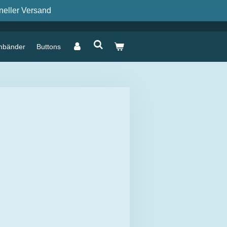
neller Versand
mbänder
Buttons