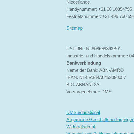
Niederlande
Handynummer: +31 06 10854795
Festnetznummer: +31 495 750 59
Sitemap
USt-IdNr: NL808699362B01
Industrie- und Handelskammer: 0
Bankverbindung
Name der Bank: ABN-AMRO
IBAN: NL45ABNA0453080057
BIC: ABNANL2A
Vorsorgenehmer: DMS
DMS educational
Allgemeine Geschäftsbedingunge
Widerrufsrecht
Versand- und Zahlungsinformation