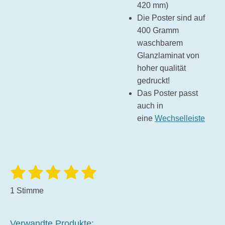
420 mm)
Die Poster sind auf
400 Gramm
waschbarem
Glanzlaminat von
hoher qualität
gedruckt!
Das Poster passt
auch in
eine
Wechselleiste
1
2
3
4
5
B
B
e
e
S
S
S
S
S
w
1 Stimme
w
e
t
t
t
t
t
r
e
t
e
e
e
e
e
r
Verwandte Produkte:
u