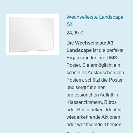
w
e
t
t
t
t
t
r
e
t
e
e
e
e
e
r
u
Wechselleiste Landscape
r
r
r
r
r
n
t
A3
g
u
n
n
n
n
n
a
24,95 €
n
b
e
e
e
e
Die
Wechselleiste A3
s
g
e
Landscape
ist die perfekte
:
n
Ergänzung für Ihre DMS-
d
3
e
Poster. Sie ermöglicht ein
.
n
schnelles Austauschen von
7
Postern, schützt die Poster
3
und sorgt für einen
3
professionellen Auftritt in
3
Klassenzimmern, Büros
3
oder Bibliotheken. Ideal für
3
wiederkehrende Aktionen
3
oder wechselnde Themen.
3