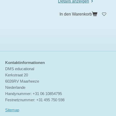
3
Details anzeigen
3
3
In den Warenkorb
3
3
S
t
e
r
n
Kontaktinformationen
e
DMS educational
Kerkstraat 20
6026RV Maarheeze
Niederlande
Handynummer: +31 06 10854795
Festnetznummer: +31 495 750 598
Sitemap