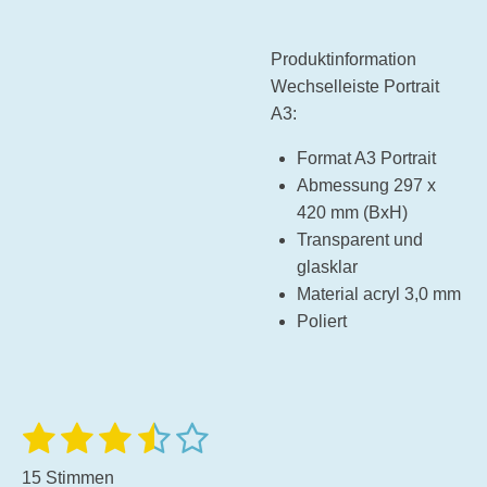
Produktinformation
Wechselleiste Portrait
A3:
Format A3 Portrait
Abmessung 297 x
420 mm (BxH)
Transparent und
glasklar
Material acryl 3,0 mm
Poliert
1
2
3
4
5
B
B
e
e
S
S
S
S
S
w
15 Stimmen