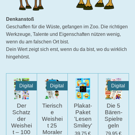
Denkanstoß
Geschaffen für die Wüste, gefangen im Zoo. Die richtigen
Werkzeuge, Talente und Eigenschaften nützen wenig,
wenn du am falschen Ort bist.
Dein Wert zeigt sich erst, wenn du da bist, wo du wirklich
hingehörst.
Digital
Digital
Digital
Der
Tierisch
Plakat-
Die 5
Schatz
e
Paket
Bären-
der
Weishei
'Lesen
Spielre
Weishei
t 25
Smiley'
geln
t – 100
Moraler
39,75 €
79,95 €