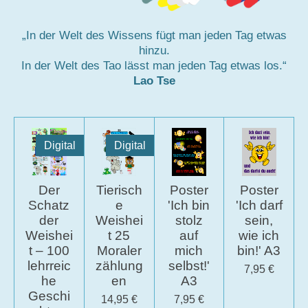
„In der Welt des Wissens fügt man jeden Tag etwas
hinzu.
In der Welt des Tao lässt man jeden Tag etwas los.“
Lao Tse
Digital
Digital
Der
Tierisch
Poster
Poster
Schatz
e
'Ich bin
'Ich darf
der
Weishei
stolz
sein,
Weishei
t 25
auf
wie ich
t – 100
Moraler
mich
bin!' A3
lehrreic
zählung
selbst!'
7,95 €
he
en
A3
Geschi
14,95 €
7,95 €