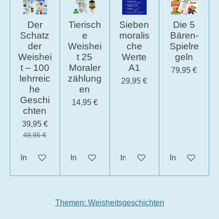
Der
Tierisch
Sieben
Die 5
Schatz
e
moralis
Bären-
der
Weishei
che
Spielre
Weishei
t 25
Werte
geln
t – 100
Moraler
A1
79,95 €
lehrreic
zählung
29,95 €
he
en
Geschi
14,95 €
chten
39,95 €
49,95 €
In den Warenkorb
In den Warenkorb
In den Warenkorb
In den Waren
Themen: Weisheitsgeschichten