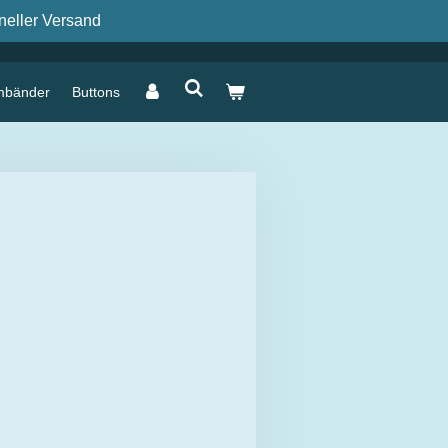
neller Versand
mbänder
Buttons