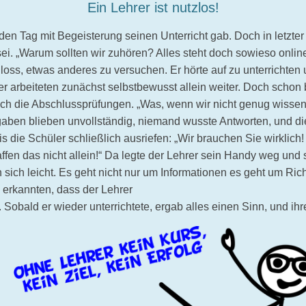
Ein Lehrer ist nutzlos!
eden Tag mit Begeisterung seinen Unterricht gab. Doch in letzte
ei. „Warum sollten wir zuhören? Alles steht doch sowieso online.
loss, etwas anderes zu versuchen. Er hörte auf zu unterrichten
r arbeiteten zunächst selbstbewusst allein weiter. Doch schon
nach die Abschlussprüfungen. „Was, wenn wir nicht genug wissen?
aben blieben unvollständig, niemand wusste Antworten, und die 
s die Schüler schließlich ausriefen: „Wir brauchen Sie wirklich! 
ffen das nicht allein!“ Da legte der Lehrer sein Handy weg und s
n sich leicht. Es geht nicht nur um Informationen es geht um Ri
 erkannten, dass der Lehrer
. Sobald er wieder unterrichtete, ergab alles einen Sinn, und ih