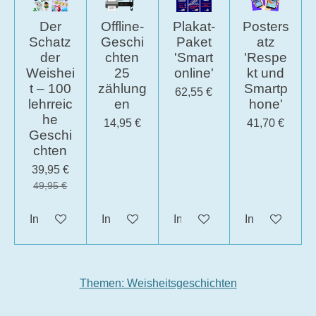
Der
Offline-
Plakat-
Posters
Schatz
Geschi
Paket
atz
der
chten
'Smart
'Respe
Weishei
25
online'
kt und
t – 100
zählung
Smartp
62,55 €
lehrreic
en
hone'
he
14,95 €
41,70 €
Geschi
chten
39,95 €
49,95 €
In den Warenkorb
In den Warenkorb
In den Warenkorb
In den Waren
Themen: Weisheitsgeschichten