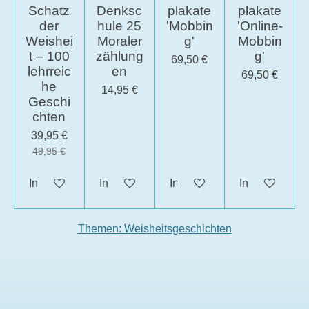
Schatz
Denksc
plakate
plakate
der
hule 25
'Mobbin
'Online-
Weishei
Moraler
g'
Mobbin
t – 100
zählung
g'
69,50 €
lehrreic
en
69,50 €
he
14,95 €
Geschi
chten
39,95 €
49,95 €
In den Warenkorb
In den Warenkorb
In den Warenkorb
In den Waren
Themen: Weisheitsgeschichten