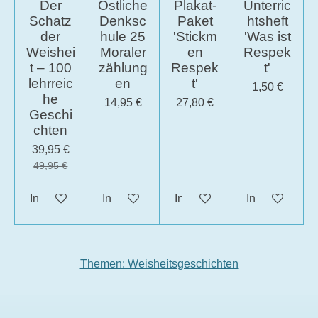
Der
Östliche
Plakat-
Unterric
Schatz
Denksc
Paket
htsheft
der
hule 25
'Stickm
'Was ist
Weishei
Moraler
en
Respek
t – 100
zählung
Respek
t'
lehrreic
en
t'
1,50 €
he
14,95 €
27,80 €
Geschi
chten
39,95 €
49,95 €
In den Warenkorb
In den Warenkorb
In den Warenkorb
In den Waren
Themen: Weisheitsgeschichten