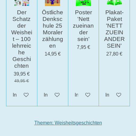
Der
Östliche
Poster
Plakat-
Schatz
Denksc
'Nett
Paket
der
hule 25
zueinan
'NETT
Weishei
Moraler
der
ZUEIN
t – 100
zählung
sein'
ANDER
lehrreic
en
SEIN'
7,95 €
he
14,95 €
27,80 €
Geschi
chten
39,95 €
49,95 €
In den Warenkorb
In den Warenkorb
In den Warenkorb
In den Waren
Themen: Weisheitsgeschichten