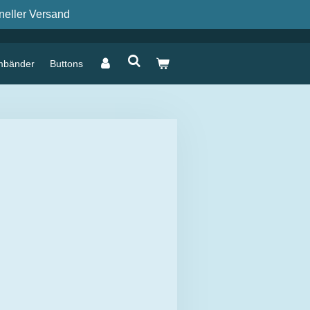
neller Versand
mbänder
Buttons