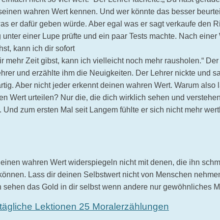
seinen wahren Wert kennen. Und wer könnte das besser beurtei
 was er dafür geben würde. Aber egal was er sagt verkaufe den R
g unter einer Lupe prüfte und ein paar Tests machte. Nach einer
t, kann ich dir sofort
mehr Zeit gibst, kann ich vielleicht noch mehr rausholen.“ De
hrer und erzählte ihm die Neuigkeiten. Der Lehrer nickte und sa
artig. Aber nicht jeder erkennt deinen wahren Wert. Warum also 
nen Wert urteilen? Nur die, die dich wirklich sehen und verste
 Und zum ersten Mal seit Langem fühlte er sich nicht mehr wertl
inen wahren Wert widerspiegeln nicht mit denen, die ihn schmäl
 können. Lass dir deinen Selbstwert nicht von Menschen nehmen
 sehen das Gold in dir selbst wenn andere nur gewöhnliches M
ltägliche Lektionen 25 Moralerzählungen