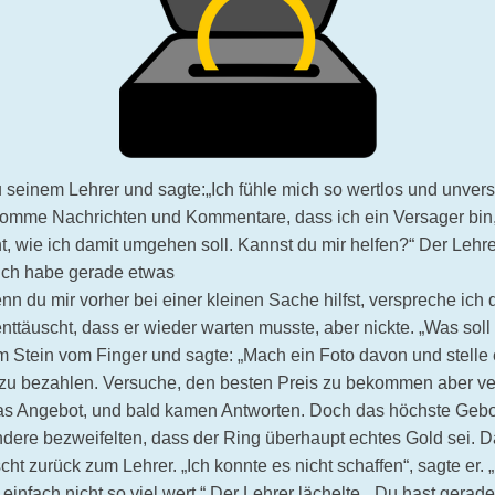
 seinem Lehrer und sagte:„Ich fühle mich so wertlos und unver
ekomme Nachrichten und Kommentare, dass ich ein Versager bin,
, wie ich damit umgehen soll. Kannst du mir helfen?“ Der Lehr
r ich habe gerade etwas
n du mir vorher bei einer kleinen Sache hilfst, verspreche ich di
nttäuscht, dass er wieder warten musste, aber nickte. „Was soll
m Stein vom Finger und sagte: „Mach ein Foto davon und stelle 
zu bezahlen. Versuche, den besten Preis zu bekommen aber verk
as Angebot, und bald kamen Antworten. Doch das höchste Gebo
ndere bezweifelten, dass der Ring überhaupt echtes Gold sei. Da
scht zurück zum Lehrer. „Ich konnte es nicht schaffen“, sagte er.
g einfach nicht so viel wert.“ Der Lehrer lächelte.„ Du hast gera