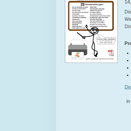
14
Die
We
Di
Pr
De
In