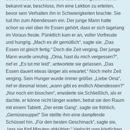
bekannt war, beschloss, ihm eine Lektion zu erteilen,
bevor sein Verhalten ihn in Schwierigkeiten brachte. Sie
lud ihn zum Abendessen ein. Der junge Mann hatte
schon so viel über ihr Essen gehört, dass er sich tagelang
im Voraus freute. Pünktlich kam er an, voller Vorfreude
und hungrig. „Mach es dir gemütlich“, sagte sie. „Das
Essen ist gleich fertig.“ Doch die Zeit verging. Der junge
Mann wurde unruhig. „Oma, hast du mich vergessen?“,
rief er. „Es tut mir leid“, antwortete sie gelassen. „Das
Essen dauert etwas länger als erwartet.“ Noch mehr Zeit
verging. Sein Hunger wurde immer größer. „Liebe Oma“,
rief er diesmal leiser, „wann gibt es endlich Abendessen?“
„Nur noch ein bisschen“, erwiderte sie.Schließlich, als er
dachte, er könne nicht länger warten, betrat sie den Raum
mit einem Tablett. „Der erste Gang“, sagte sie fröhlich,
„Gemüsesuppe!“ Sie stellte ihm eine dampfende
Schüssel hin. „Für den besten Geschmack“, sagte sie,
„lass sie fünf Minuten abkühlen.“ Verlockt vom köstlichen