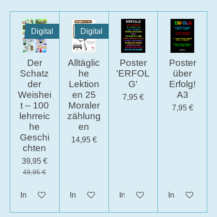
Digital
Digital
Der
Alltäglic
Poster
Poster
Schatz
he
'ERFOL
über
der
Lektion
G'
Erfolg!
Weishei
en 25
A3
7,95 €
t – 100
Moraler
7,95 €
lehrreic
zählung
he
en
Geschi
14,95 €
chten
39,95 €
49,95 €
In den Warenkorb
In den Warenkorb
In den Warenkorb
In den Waren