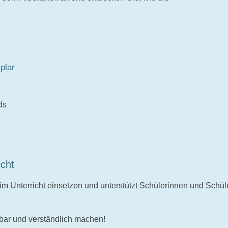
plar
B
ds
icht
t im Unterricht einsetzen und unterstützt Schülerinnen und Schüle
tbar und verständlich machen!