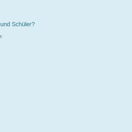
 und Schüler?
e:
n