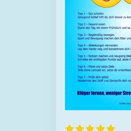
1
2
3
4
5
B
B