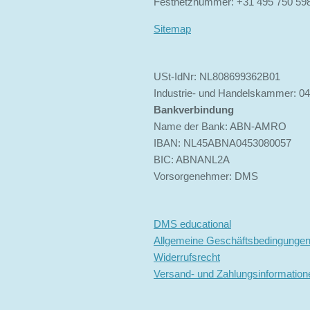
Festnetznummer: +31 495 750 59
Sitemap
USt-IdNr: NL808699362B01
Industrie- und Handelskammer: 0
Bankverbindung
Name der Bank: ABN-AMRO
IBAN: NL45ABNA0453080057
BIC: ABNANL2A
Vorsorgenehmer: DMS
DMS educational
Allgemeine Geschäftsbedingunge
Widerrufsrecht
Versand- und Zahlungsinformation