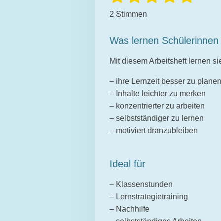
e
e
S
S
S
S
S
w
2 Stimmen
w
e
t
t
t
t
t
r
e
t
e
e
e
e
e
Was lernen Schülerinnen
r
u
r
r
r
r
r
n
t
Mit diesem Arbeitsheft lernen si
g
u
n
n
n
n
n
a
n
– ihre Lernzeit besser zu plane
b
e
e
e
e
s
g
– Inhalte leichter zu merken
e
:
– konzentrierter zu arbeiten
n
d
5
– selbstständiger zu lernen
e
S
– motiviert dranzubleiben
n
t
e
Ideal für
r
n
– Klassenstunden
e
– Lernstrategietraining
– Nachhilfe