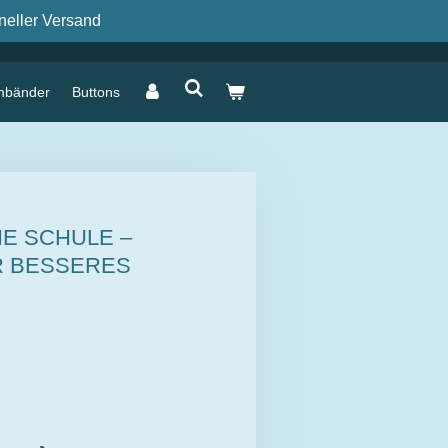
neller Versand
mbänder
Buttons
IE SCHULE –
R BESSERES