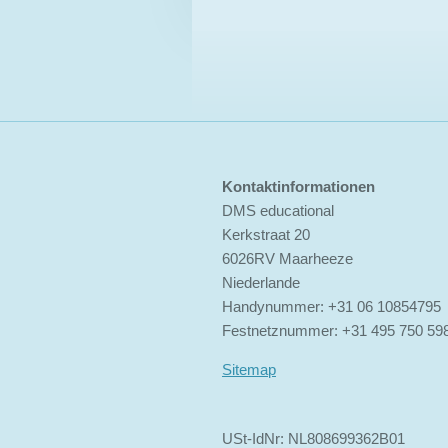
n
e
Kontaktinformationen
DMS educational
Kerkstraat 20
6026RV Maarheeze
Niederlande
Handynummer: +31 06 10854795
Festnetznummer: +31 495 750 59
Sitemap
USt-IdNr: NL808699362B01