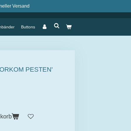
neller Versand
mbänder
Buttons
ORKOM PESTEN'
nkorb