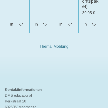
t
chtspak
et)
e
r
39,95 €
n
In den Warenkorb
In den Warenkorb
In den Warenkorb
In den Waren
e
Thema: Mobbing
Kontaktinformationen
DMS educational
Kerkstraat 20
6026RV Maarheeze